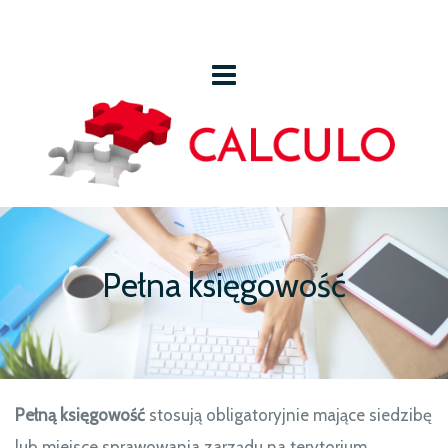
Pełna księgowość
Pełną księgowość
stosują obligatoryjnie mające siedzibę
lub miejsce sprawowania zarządu na terytorium